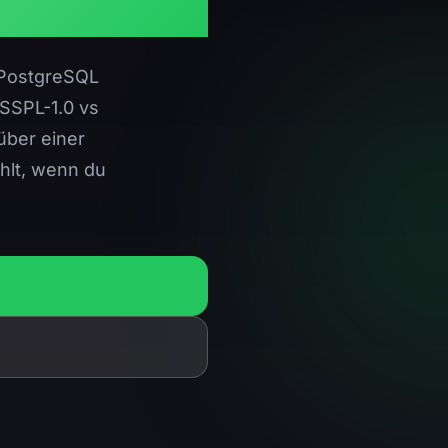
f PostgreSQL
SSPL-1.0 vs
über einer
ählt, wenn du