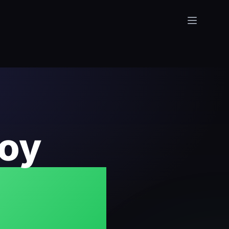
oy
em,
isse