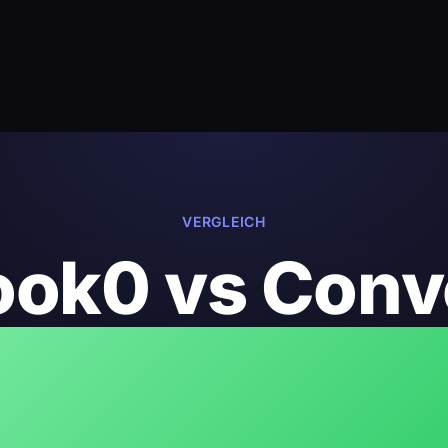
VERGLEICH
ook0 vs Conv
eiches Probl
ere Komprom