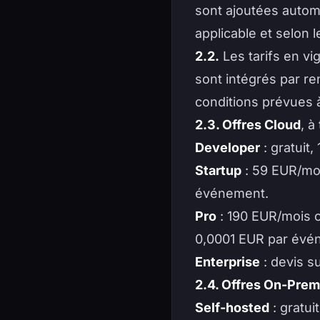
sont ajoutées automa
applicable et selon 
2.2.
Les tarifs en vi
sont intégrés par re
conditions prévues à
2.3. Offres Cloud
, à
Developer
: gratuit,
Startup
: 59 EUR/mo
événement.
Pro
: 190 EUR/mois 
0,0001 EUR par évé
Enterprise
: devis s
2.4. Offres On-Prem
Self-hosted
: gratui