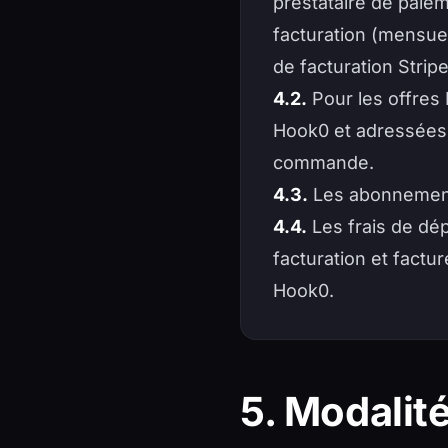
prestataire de paie
facturation (mensuell
de facturation Stripe
4.2.
Pour les offres 
Hook0 et adressées 
commande.
4.3.
Les abonnements
4.4.
Les frais de dép
facturation et factu
Hook0.
5. Modalit