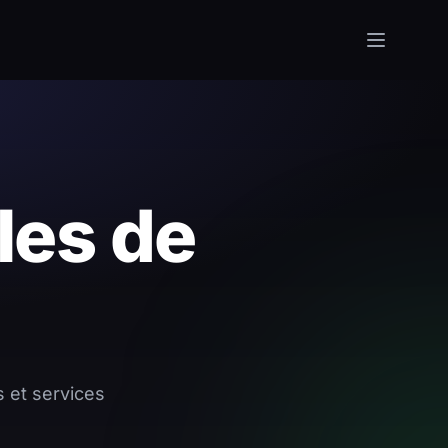
les de
s et services