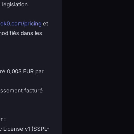
législation
ok0.com/pricing
et
modifiés dans les
ré 0,003 EUR par
assement facturé
r :
c License v1 (SSPL-