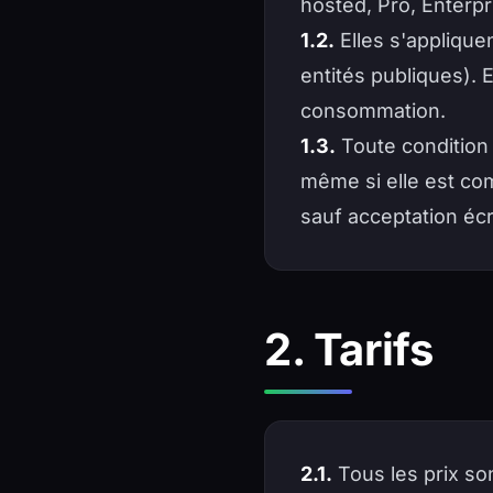
hosted, Pro, Enterpr
1.2.
Elles s'applique
entités publiques).
consommation.
1.3.
Toute condition 
même si elle est co
sauf acceptation éc
2. Tarifs
2.1.
Tous les prix so