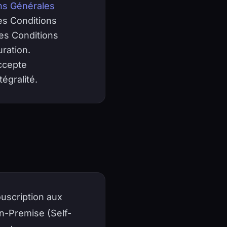
ns Générales
es Conditions
tes Conditions
ration.
ccepte
égralité.
uscription aux
On-Premise (Self-