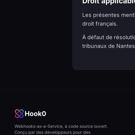
Droit applicabl
Les présentes mention
droit français.
À défaut de résoluti
tribunaux de Nantes
Pied de page
Webhooks-as-a-Service, à code source ouvert.
Conçu par des développeurs pour des