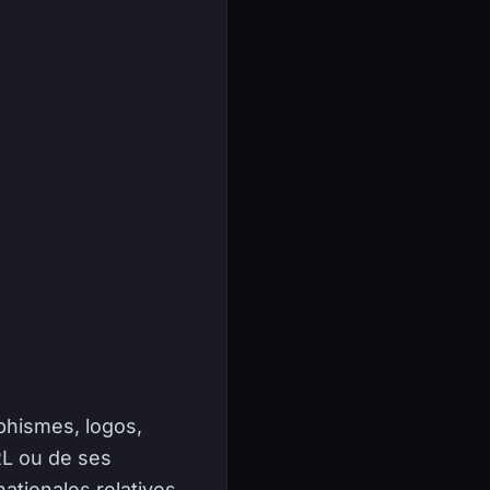
phismes, logos,
RL ou de ses
nationales relatives