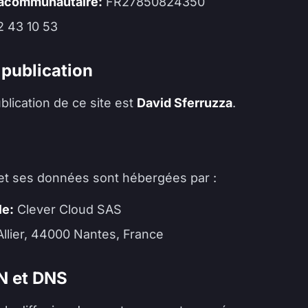
racommunautaire:
FR27850824350
 43 10 53
 publication
blication de ce site est
David Sferruzza
.
 et ses données sont hébergées par :
le:
Clever Cloud SAS
Allier, 44000 Nantes, France
N et DNS