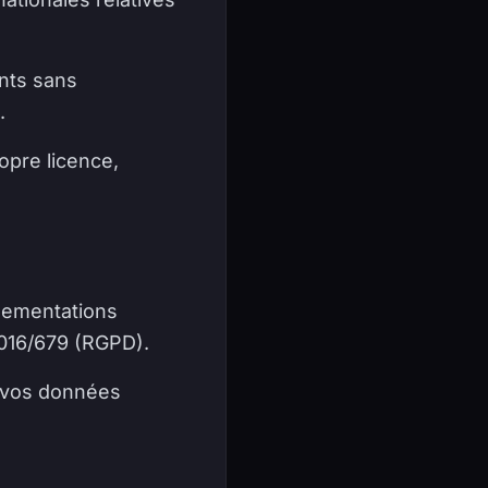
ents sans
.
opre licence,
lementations
016/679 (RGPD).
de vos données