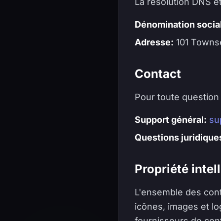
La résolution DNS et
Dénomination socia
Adresse:
101 Townse
Contact
Pour toute question 
Support général:
su
Questions juridique
Propriété intel
L'ensemble des cont
icônes, images et lo
fournisseurs de cont